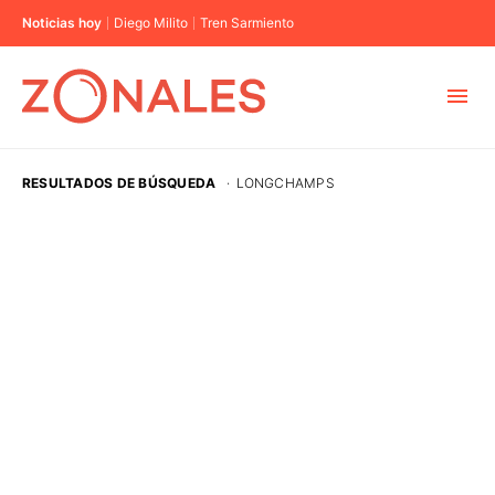
Noticias hoy
Diego Milito
Tren Sarmiento
MUNICIPIOS
RESULTADOS DE BÚSQUEDA
·
LONGCHAMPS
CABA
BUENOS AIRES
PROVINCIAS
ELECCIONES 2023