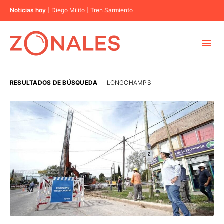
Noticias hoy
Diego Milito
Tren Sarmiento
MUNICIPIOS
RESULTADOS DE BÚSQUEDA
·
LONGCHAMPS
CABA
BUENOS AIRES
PROVINCIAS
ELECCIONES 2023