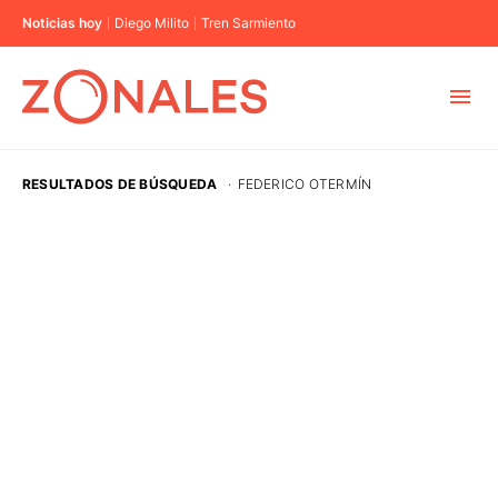
Noticias hoy
Diego Milito
Tren Sarmiento
MUNICIPIOS
RESULTADOS DE BÚSQUEDA
·
FEDERICO OTERMÍN
CABA
BUENOS AIRES
PROVINCIAS
ELECCIONES 2023