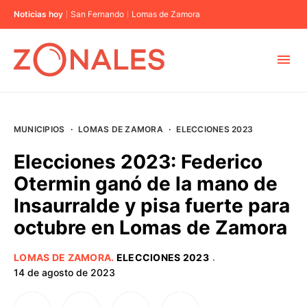
Noticias hoy
San Fernando
Lomas de Zamora
MUNICIPIOS
MUNICIPIOS
·
LOMAS DE ZAMORA
·
ELECCIONES 2023
CABA
Elecciones 2023: Federico
Otermin ganó de la mano de
BUENOS AIRES
Insaurralde y pisa fuerte para
octubre en Lomas de Zamora
PROVINCIAS
LOMAS DE ZAMORA
.
ELECCIONES 2023
·
ELECCIONES 2023
14 de agosto de 2023