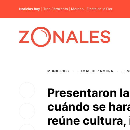
Noticias hoy
Tren Sarmiento
Moreno
Fiesta de la Flor
MUNICIPIOS
·
LOMAS DE ZAMORA
·
TEM
Presentaron l
cuándo se hará
reúne cultura,