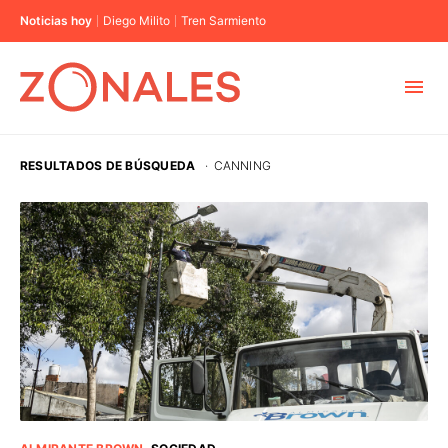
Noticias hoy
Diego Milito
Tren Sarmiento
MUNICIPIOS
RESULTADOS DE BÚSQUEDA
·
CANNING
CABA
BUENOS AIRES
PROVINCIAS
ELECCIONES 2023