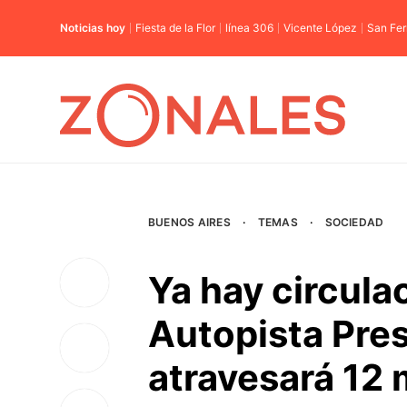
Noticias hoy
Fiesta de la Flor
línea 306
Vicente López
San Fe
BUENOS AIRES
·
TEMAS
·
SOCIEDAD
Ya hay circula
Autopista Pre
atravesará 12 