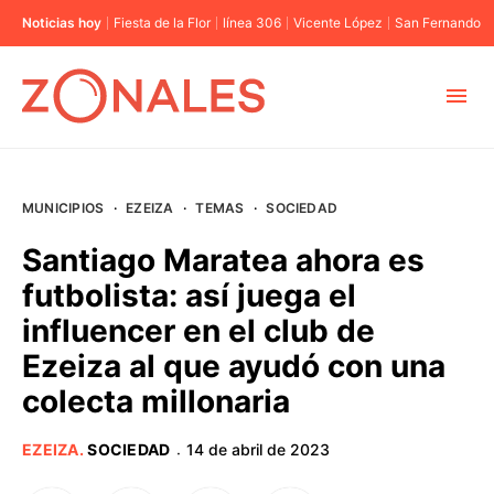
Noticias hoy
Fiesta de la Flor
línea 306
Vicente López
San Fernando
MUNICIPIOS
MUNICIPIOS
·
EZEIZA
·
TEMAS
·
SOCIEDAD
CABA
Santiago Maratea ahora es
futbolista: así juega el
BUENOS AIRES
influencer en el club de
Ezeiza al que ayudó con una
PROVINCIAS
colecta millonaria
ELECCIONES 2023
EZEIZA
.
SOCIEDAD
14 de abril de 2023
·