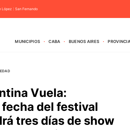
e López
San Fernando
MUNICIPIOS
CABA
BUENOS AIRES
PROVINCI
IEDAD
ntina Vuela:
fecha del festival
rá tres días de show