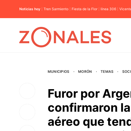
Noticias hoy
Tren Sarmiento
Fiesta de la Flor
línea 306
Vicent
MUNICIPIOS
·
MORÓN
·
TEMAS
·
SOC
Furor por Arge
confirmaron la 
aéreo que tend