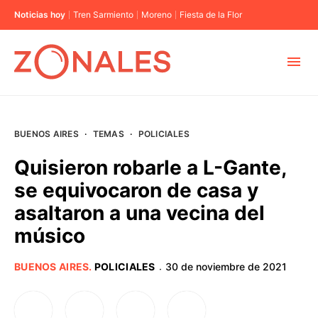
Noticias hoy
Tren Sarmiento
Moreno
Fiesta de la Flor
MUNICIPIOS
BUENOS AIRES
·
TEMAS
·
POLICIALES
CABA
Quisieron robarle a L-Gante,
se equivocaron de casa y
BUENOS AIRES
asaltaron a una vecina del
músico
PROVINCIAS
BUENOS AIRES
.
POLICIALES
30 de noviembre de 2021
·
ELECCIONES 2023