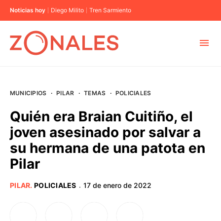
Noticias hoy
Diego Milito
Tren Sarmiento
MUNICIPIOS
MUNICIPIOS
·
PILAR
·
TEMAS
·
POLICIALES
CABA
Quién era Braian Cuitiño, el
joven asesinado por salvar a
BUENOS AIRES
su hermana de una patota en
Pilar
PROVINCIAS
PILAR
.
POLICIALES
17 de enero de 2022
·
ELECCIONES 2023