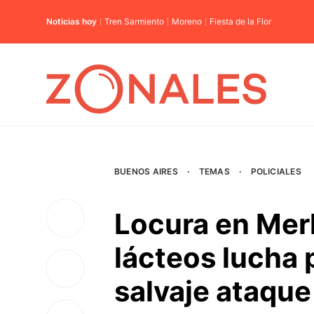
Noticias hoy
Tren Sarmiento
Moreno
Fiesta de la Flor
BUENOS AIRES
·
TEMAS
·
POLICIALES
Locura en Merl
lácteos lucha p
salvaje ataque