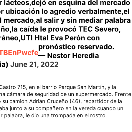
r lácteos,dejó en esquina del mercado
r ubicación lo agredio verbalmente,el
l mercado,al salir y sin mediar palabra
uño,la caída le provocó TEC Severo,
cráneo,UTI Htal Eva Perón con
pronóstico reservado.
/xTBEnPwcfe
— Nestor Heredia
ia)
June 21, 2022
 Castro 715, en el barrio Parque San Martín, y la
una cámara de seguridad de un supermercado. Frente
 su camión Adrián Cruceño (46), repartidor de la
raba junto a su compañero en la vereda cuando un
r palabra, le dio una trompada en el rostro.