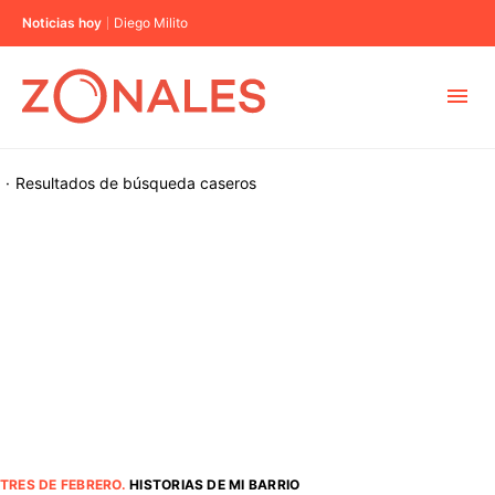
Noticias hoy
Diego Milito
MUNICIPIOS
·
Resultados de búsqueda
caseros
CABA
BUENOS AIRES
PROVINCIAS
ELECCIONES 2023
TRES DE FEBRERO
.
HISTORIAS DE MI BARRIO