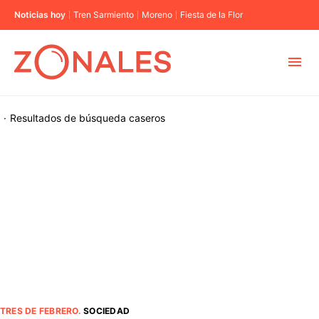
Noticias hoy
Tren Sarmiento
Moreno
Fiesta de la Flor
MUNICIPIOS
·
Resultados de búsqueda
caseros
CABA
BUENOS AIRES
PROVINCIAS
ELECCIONES 2023
TRES DE FEBRERO
.
SOCIEDAD