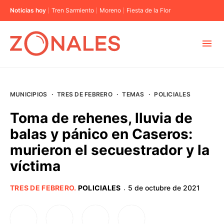
Noticias hoy
Tren Sarmiento
Moreno
Fiesta de la Flor
MUNICIPIOS
MUNICIPIOS
·
TRES DE FEBRERO
·
TEMAS
·
POLICIALES
CABA
Toma de rehenes, lluvia de
balas y pánico en Caseros:
BUENOS AIRES
murieron el secuestrador y la
víctima
PROVINCIAS
TRES DE FEBRERO
.
POLICIALES
5 de octubre de 2021
·
ELECCIONES 2023