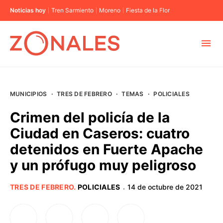
Noticias hoy
Tren Sarmiento
Moreno
Fiesta de la Flor
MUNICIPIOS
MUNICIPIOS
·
TRES DE FEBRERO
·
TEMAS
·
POLICIALES
CABA
Crimen del policía de la
Ciudad en Caseros: cuatro
BUENOS AIRES
detenidos en Fuerte Apache
y un prófugo muy peligroso
PROVINCIAS
TRES DE FEBRERO
.
POLICIALES
14 de octubre de 2021
·
ELECCIONES 2023