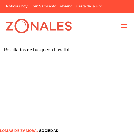
Noticias hoy
Tren Sarmiento
Moreno
Fiesta de la Flor
MUNICIPIOS
·
Resultados de búsqueda
Lavallol
CABA
BUENOS AIRES
PROVINCIAS
ELECCIONES 2023
LOMAS DE ZAMORA
.
SOCIEDAD