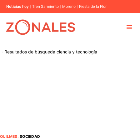
Noticias hoy
Tren Sarmiento
Moreno
Fiesta de la Flor
MUNICIPIOS
·
Resultados de búsqueda
ciencia y tecnología
CABA
BUENOS AIRES
PROVINCIAS
ELECCIONES 2023
QUILMES
.
SOCIEDAD