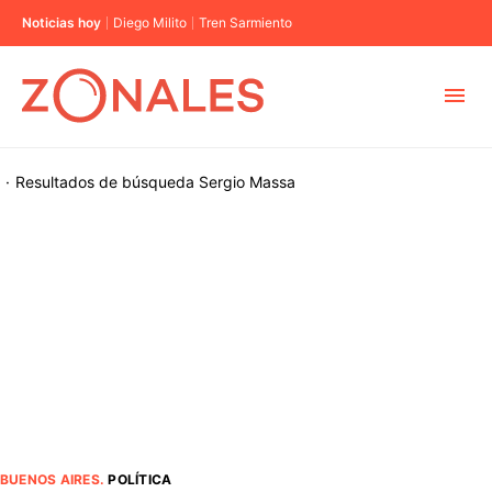
Noticias hoy
Diego Milito
Tren Sarmiento
MUNICIPIOS
·
Resultados de búsqueda
Sergio Massa
CABA
BUENOS AIRES
PROVINCIAS
ELECCIONES 2023
BUENOS AIRES
.
POLÍTICA