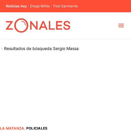
Noticias hoy
Diego Milito
Tren Sarmiento
MUNICIPIOS
·
Resultados de búsqueda
Sergio Massa
CABA
BUENOS AIRES
PROVINCIAS
ELECCIONES 2023
LA MATANZA
.
POLICIALES