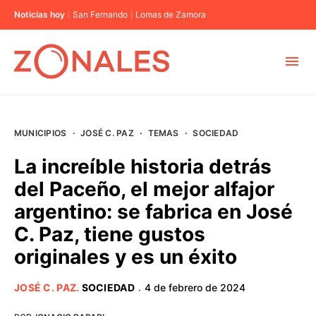
Noticias hoy
San Fernando
Lomas de Zamora
MUNICIPIOS
MUNICIPIOS
·
JOSÉ C. PAZ
·
TEMAS
·
SOCIEDAD
CABA
La increíble historia detrás
del Paceño, el mejor alfajor
BUENOS AIRES
argentino: se fabrica en José
C. Paz, tiene gustos
PROVINCIAS
originales y es un éxito
ELECCIONES 2023
JOSÉ C. PAZ
.
SOCIEDAD
4 de febrero de 2024
·