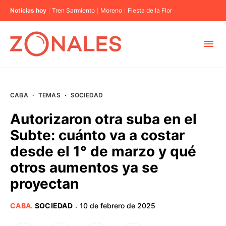
Noticias hoy
Tren Sarmiento
Moreno
Fiesta de la Flor
MUNICIPIOS
CABA
·
TEMAS
·
SOCIEDAD
CABA
Autorizaron otra suba en el
Subte: cuánto va a costar
BUENOS AIRES
desde el 1° de marzo y qué
otros aumentos ya se
PROVINCIAS
proyectan
ELECCIONES 2023
CABA
.
SOCIEDAD
10 de febrero de 2025
·