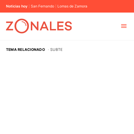
Noticias hoy
San Fernando
Lomas de Zamora
MUNICIPIOS
TEMA RELACIONADO
·
SUBTE
CABA
BUENOS AIRES
PROVINCIAS
ELECCIONES 2023