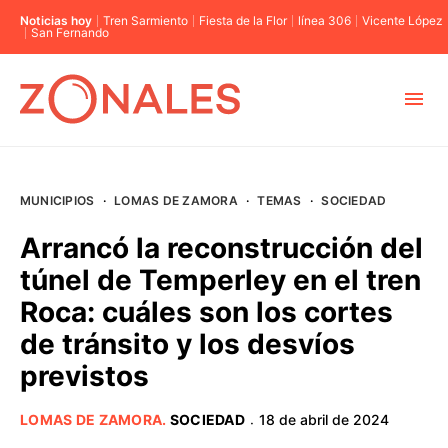
Noticias hoy
Tren Sarmiento
Fiesta de la Flor
línea 306
Vicente López
San Fernando
MUNICIPIOS
MUNICIPIOS
·
LOMAS DE ZAMORA
·
TEMAS
·
SOCIEDAD
CABA
Arrancó la reconstrucción del
túnel de Temperley en el tren
BUENOS AIRES
Roca: cuáles son los cortes
de tránsito y los desvíos
PROVINCIAS
previstos
ELECCIONES 2023
LOMAS DE ZAMORA
.
SOCIEDAD
18 de abril de 2024
·