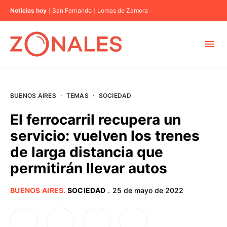
Noticias hoy
San Fernando
Lomas de Zamora
MUNICIPIOS
BUENOS AIRES
·
TEMAS
·
SOCIEDAD
CABA
El ferrocarril recupera un
servicio: vuelven los trenes
BUENOS AIRES
de larga distancia que
permitirán llevar autos
PROVINCIAS
BUENOS AIRES
.
SOCIEDAD
25 de mayo de 2022
·
ELECCIONES 2023