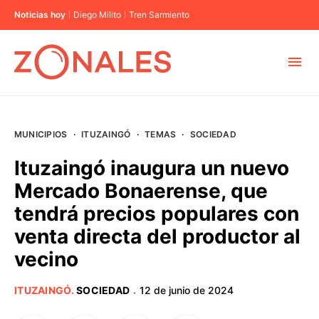
Noticias hoy
Diego Milito
Tren Sarmiento
MUNICIPIOS
MUNICIPIOS
·
ITUZAINGÓ
·
TEMAS
·
SOCIEDAD
CABA
Ituzaingó inaugura un nuevo
Mercado Bonaerense, que
BUENOS AIRES
tendrá precios populares con
venta directa del productor al
PROVINCIAS
vecino
ELECCIONES 2023
ITUZAINGÓ
.
SOCIEDAD
12 de junio de 2024
·