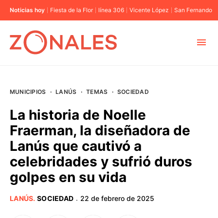
Noticias hoy
Fiesta de la Flor
línea 306
Vicente López
San Fernando
MUNICIPIOS
MUNICIPIOS
·
LANÚS
·
TEMAS
·
SOCIEDAD
CABA
La historia de Noelle
Fraerman, la diseñadora de
BUENOS AIRES
Lanús que cautivó a
celebridades y sufrió duros
PROVINCIAS
golpes en su vida
ELECCIONES 2023
LANÚS
.
SOCIEDAD
22 de febrero de 2025
·