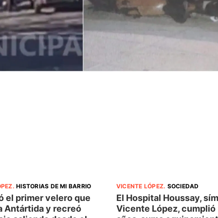
ÓPEZ
.
HISTORIAS DE MI BARRIO
VICENTE LÓPEZ
.
SOCIEDAD
 el primer velero que
El Hospital Houssay, sí
la Antártida y recreó
Vicente López, cumplió