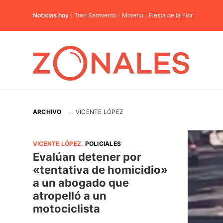
Noticias hoy
Tren Sarmiento
Moreno
Fiesta de la Flor
ARCHIVO
·
VICENTE LÓPEZ
VICENTE LÓPEZ
.
POLICIALES
Evalúan detener por
«tentativa de homicidio»
a un abogado que
atropelló a un
motociclista