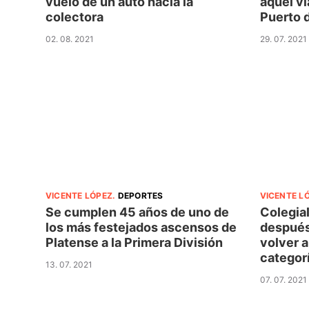
vuelo de un auto hacia la
aquel vi
colectora
Puerto 
02. 08. 2021
29. 07. 2021
VICENTE LÓPEZ
.
DEPORTES
VICENTE L
Se cumplen 45 años de uno de
Colegial
los más festejados ascensos de
después
Platense a la Primera División
volver a
categor
13. 07. 2021
07. 07. 2021