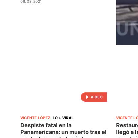
06. 08. 2021
VICENTE LÓPEZ
.
LO + VIRAL
VICENTE L
Despiste fatal en la
Restauró
Panamericana: un muerto tras el
llegó a 