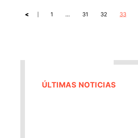
<
1
…
31
32
33
ÚLTIMAS NOTICIAS