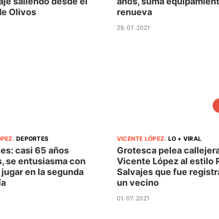
aje saliendo desde el
años, suma equipamient
de Olivos
renueva
29. 07. 2021
ÓPEZ
.
DEPORTES
VICENTE LÓPEZ
.
LO + VIRAL
es: casi 65 años
Grotesca pelea callejer
, se entusiasma con
Vicente López al estilo 
 jugar en la segunda
Salvajes que fue regist
ía
un vecino
01. 07. 2021