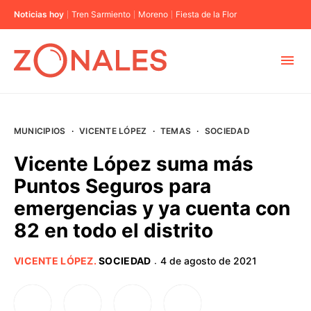
Noticias hoy
Tren Sarmiento
Moreno
Fiesta de la Flor
MUNICIPIOS
MUNICIPIOS
·
VICENTE LÓPEZ
·
TEMAS
·
SOCIEDAD
CABA
Vicente López suma más
Puntos Seguros para
BUENOS AIRES
emergencias y ya cuenta con
82 en todo el distrito
PROVINCIAS
VICENTE LÓPEZ
.
SOCIEDAD
4 de agosto de 2021
·
ELECCIONES 2023