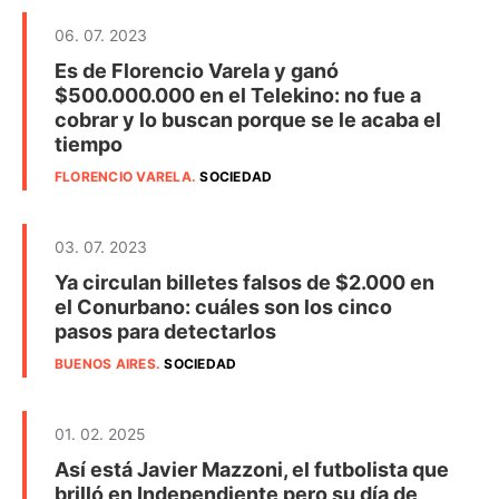
06. 07. 2023
Es de Florencio Varela y ganó
$500.000.000 en el Telekino: no fue a
cobrar y lo buscan porque se le acaba el
tiempo
FLORENCIO VARELA
.
SOCIEDAD
03. 07. 2023
Ya circulan billetes falsos de $2.000 en
el Conurbano: cuáles son los cinco
pasos para detectarlos
BUENOS AIRES
.
SOCIEDAD
01. 02. 2025
Así está Javier Mazzoni, el futbolista que
brilló en Independiente pero su día de