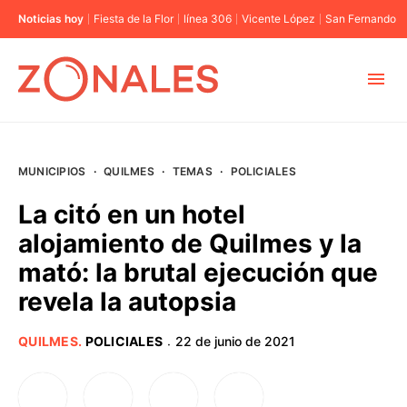
Noticias hoy
Fiesta de la Flor
línea 306
Vicente López
San Fernando
MUNICIPIOS
MUNICIPIOS
·
QUILMES
·
TEMAS
·
POLICIALES
CABA
La citó en un hotel
alojamiento de Quilmes y la
BUENOS AIRES
mató: la brutal ejecución que
revela la autopsia
PROVINCIAS
QUILMES
.
POLICIALES
22 de junio de 2021
·
ELECCIONES 2023