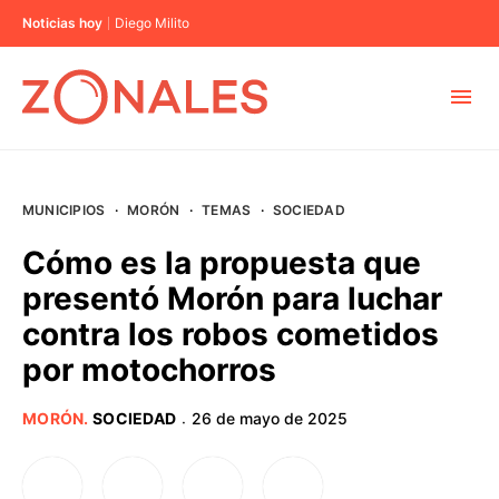
Noticias hoy
Diego Milito
MUNICIPIOS
MUNICIPIOS
·
MORÓN
·
TEMAS
·
SOCIEDAD
CABA
Cómo es la propuesta que
presentó Morón para luchar
BUENOS AIRES
contra los robos cometidos
por motochorros
PROVINCIAS
MORÓN
.
SOCIEDAD
26 de mayo de 2025
·
ELECCIONES 2023