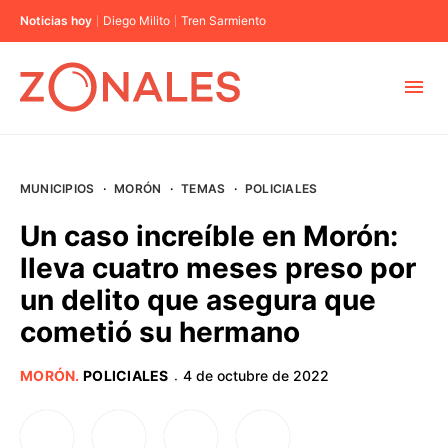
Noticias hoy
Diego Milito
Tren Sarmiento
MUNICIPIOS
MUNICIPIOS
·
MORÓN
·
TEMAS
·
POLICIALES
CABA
Un caso increíble en Morón:
lleva cuatro meses preso por
BUENOS AIRES
un delito que asegura que
cometió su hermano
PROVINCIAS
MORÓN
.
POLICIALES
4 de octubre de 2022
·
ELECCIONES 2023