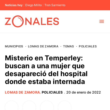
Noticias hoy
Diego Milito
Tren Sarmiento
MUNICIPIOS
MUNICIPIOS
·
LOMAS DE ZAMORA
·
TEMAS
·
POLICIALES
CABA
Misterio en Temperley:
buscan a una mujer que
BUENOS AIRES
desapareció del hospital
donde estaba internada
PROVINCIAS
LOMAS DE ZAMORA
.
POLICIALES
20 de enero de 2022
·
ELECCIONES 2023