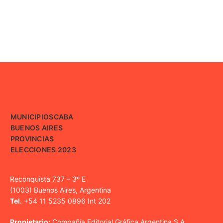
MUNICIPIOS
CABA
BUENOS AIRES
PROVINCIAS
ELECCIONES 2023
Reconquista 737 – 3º E
(1003) Buenos Aires, Argentina
Tel.
+54 11 5235 0896 Int 202
Propietario:
Compañía Editorial Gráfica Argentina S.A.