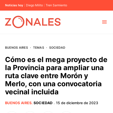
Noticias hoy
Diego Milito
Tren Sarmiento
MUNICIPIOS
BUENOS AIRES
·
TEMAS
·
SOCIEDAD
CABA
Cómo es el mega proyecto de
la Provincia para ampliar una
BUENOS AIRES
ruta clave entre Morón y
Merlo, con una convocatoria
PROVINCIAS
vecinal incluida
ELECCIONES 2023
BUENOS AIRES
.
SOCIEDAD
15 de diciembre de 2023
·