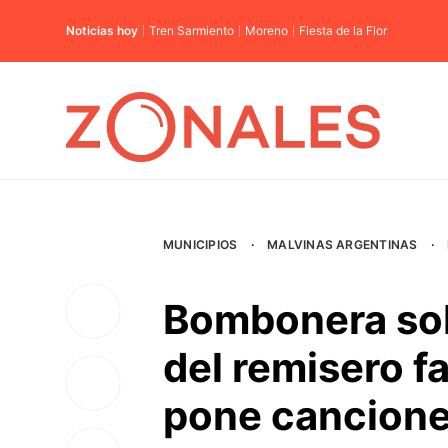
Noticias hoy
Tren Sarmiento
Moreno
Fiesta de la Flor
MUNICIPIOS
·
MALVINAS ARGENTINAS
·
Bombonera sobr
del remisero f
pone cancione