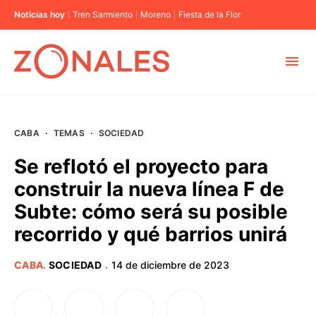
Noticias hoy
Tren Sarmiento
Moreno
Fiesta de la Flor
MUNICIPIOS
CABA
·
TEMAS
·
SOCIEDAD
CABA
Se reflotó el proyecto para
construir la nueva línea F de
BUENOS AIRES
Subte: cómo será su posible
recorrido y qué barrios unirá
PROVINCIAS
CABA
.
SOCIEDAD
14 de diciembre de 2023
·
ELECCIONES 2023