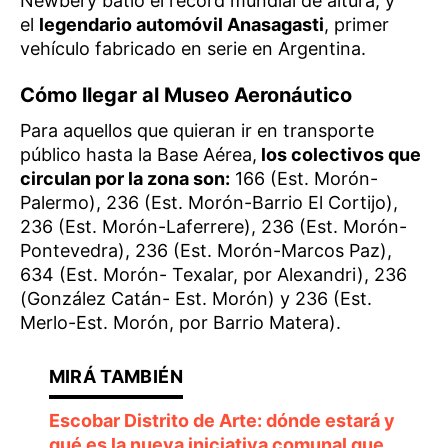
Newbery batió el récord mundial de altura, y
el
legendario automóvil Anasagasti
, primer
vehículo fabricado en serie en Argentina.
Cómo llegar al Museo Aeronáutico
Para aquellos que quieran ir en transporte
público hasta la Base Aérea,
los colectivos que
circulan por la zona son:
166 (Est. Morón-
Palermo), 236 (Est. Morón-Barrio El Cortijo),
236 (Est. Morón-Laferrere), 236 (Est. Morón-
Pontevedra), 236 (Est. Morón-Marcos Paz),
634 (Est. Morón- Texalar, por Alexandri), 236
(González Catán- Est. Morón) y 236 (Est.
Merlo-Est. Morón, por Barrio Matera).
Escobar Distrito de Arte: dónde estará y
qué es la nueva iniciativa comunal que