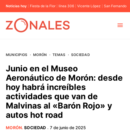
Noticias hoy
Fiesta de la Flor
línea 306
Vicente López
San Fernando
MUNICIPIOS
MUNICIPIOS
·
MORÓN
·
TEMAS
·
SOCIEDAD
CABA
Junio en el Museo
Aeronáutico de Morón: desde
BUENOS AIRES
hoy habrá increíbles
actividades que van de
PROVINCIAS
Malvinas al «Barón Rojo» y
autos hot road
ELECCIONES 2023
MORÓN
.
SOCIEDAD
7 de junio de 2025
·