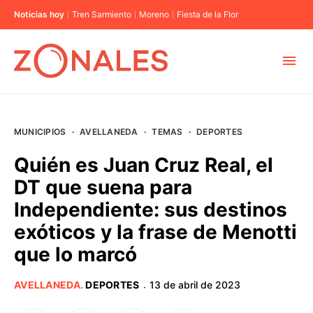
Noticias hoy
Tren Sarmiento
Moreno
Fiesta de la Flor
MUNICIPIOS
MUNICIPIOS
·
AVELLANEDA
·
TEMAS
·
DEPORTES
CABA
Quién es Juan Cruz Real, el
DT que suena para
BUENOS AIRES
Independiente: sus destinos
exóticos y la frase de Menotti
PROVINCIAS
que lo marcó
ELECCIONES 2023
AVELLANEDA
.
DEPORTES
13 de abril de 2023
·