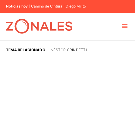
Noticias hoy
Camino de Cintura
Diego Milito
MUNICIPIOS
TEMA RELACIONADO
·
NÉSTOR GRINDETTI
CABA
BUENOS AIRES
PROVINCIAS
ELECCIONES 2023