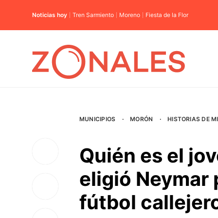
Noticias hoy
Tren Sarmiento
Moreno
Fiesta de la Flor
MUNICIPIOS
·
MORÓN
·
HISTORIAS DE M
Quién es el jo
eligió Neymar 
fútbol callejer