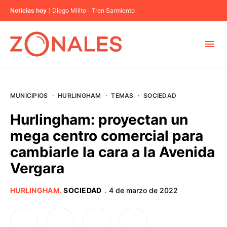
Noticias hoy
Diego Milito
Tren Sarmiento
MUNICIPIOS
MUNICIPIOS
·
HURLINGHAM
·
TEMAS
·
SOCIEDAD
CABA
Hurlingham: proyectan un
mega centro comercial para
BUENOS AIRES
cambiarle la cara a la Avenida
Vergara
PROVINCIAS
HURLINGHAM
.
SOCIEDAD
4 de marzo de 2022
·
ELECCIONES 2023