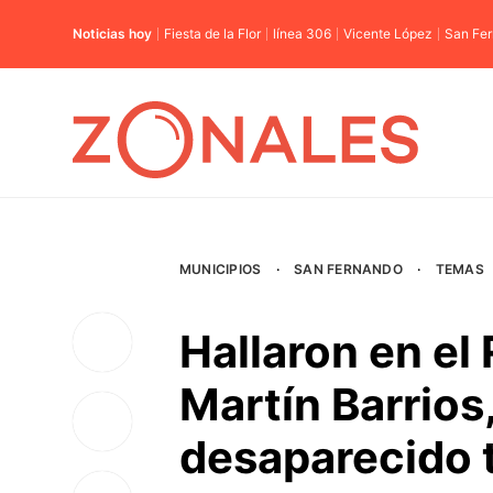
Noticias hoy
Fiesta de la Flor
línea 306
Vicente López
San Fe
MUNICIPIOS
·
SAN FERNANDO
·
TEMAS
Hallaron en el 
Martín Barrios
desaparecido 