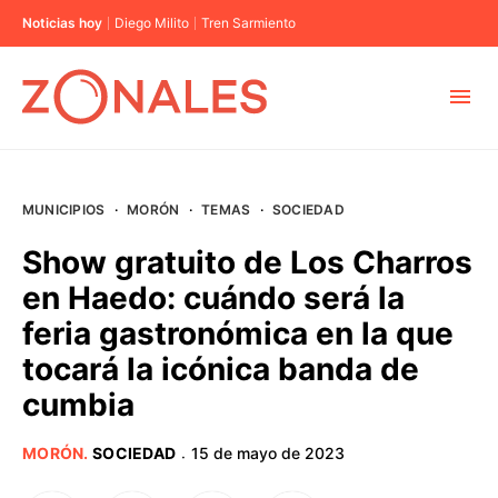
Noticias hoy
Diego Milito
Tren Sarmiento
MUNICIPIOS
MUNICIPIOS
·
MORÓN
·
TEMAS
·
SOCIEDAD
CABA
Show gratuito de Los Charros
en Haedo: cuándo será la
BUENOS AIRES
feria gastronómica en la que
tocará la icónica banda de
PROVINCIAS
cumbia
ELECCIONES 2023
MORÓN
.
SOCIEDAD
15 de mayo de 2023
·