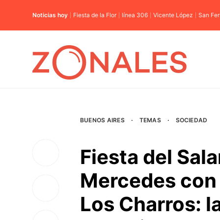
Noticias hoy
Fiesta de la Flor
línea 306
Vicente López
San Fe
BUENOS AIRES
·
TEMAS
·
SOCIEDAD
Fiesta del Sal
Mercedes con r
Los Charros: la