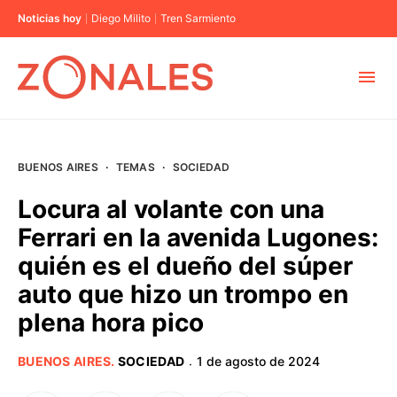
Noticias hoy
Diego Milito
Tren Sarmiento
MUNICIPIOS
BUENOS AIRES
·
TEMAS
·
SOCIEDAD
CABA
Locura al volante con una
Ferrari en la avenida Lugones:
BUENOS AIRES
quién es el dueño del súper
auto que hizo un trompo en
PROVINCIAS
plena hora pico
ELECCIONES 2023
BUENOS AIRES
.
SOCIEDAD
1 de agosto de 2024
·