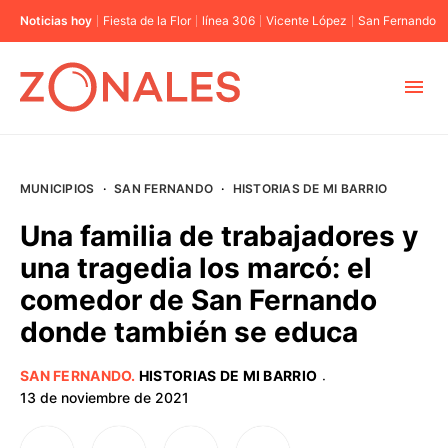
Noticias hoy
Fiesta de la Flor
línea 306
Vicente López
San Fernando
MUNICIPIOS
MUNICIPIOS
·
SAN FERNANDO
·
HISTORIAS DE MI BARRIO
CABA
Una familia de trabajadores y
una tragedia los marcó: el
BUENOS AIRES
comedor de San Fernando
donde también se educa
PROVINCIAS
SAN FERNANDO
.
HISTORIAS DE MI BARRIO
·
ELECCIONES 2023
13 de noviembre de 2021