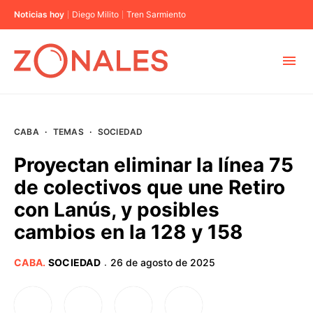
Noticias hoy
Diego Milito
Tren Sarmiento
MUNICIPIOS
CABA
·
TEMAS
·
SOCIEDAD
CABA
Proyectan eliminar la línea 75
de colectivos que une Retiro
BUENOS AIRES
con Lanús, y posibles
cambios en la 128 y 158
PROVINCIAS
CABA
.
SOCIEDAD
26 de agosto de 2025
·
ELECCIONES 2023