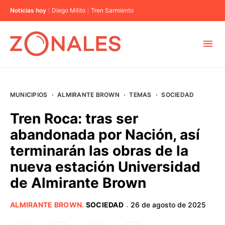
Noticias hoy
Diego Milito
Tren Sarmiento
MUNICIPIOS
MUNICIPIOS
·
ALMIRANTE BROWN
·
TEMAS
·
SOCIEDAD
CABA
Tren Roca: tras ser
abandonada por Nación, así
BUENOS AIRES
terminarán las obras de la
nueva estación Universidad
PROVINCIAS
de Almirante Brown
ELECCIONES 2023
ALMIRANTE BROWN
.
SOCIEDAD
26 de agosto de 2025
·