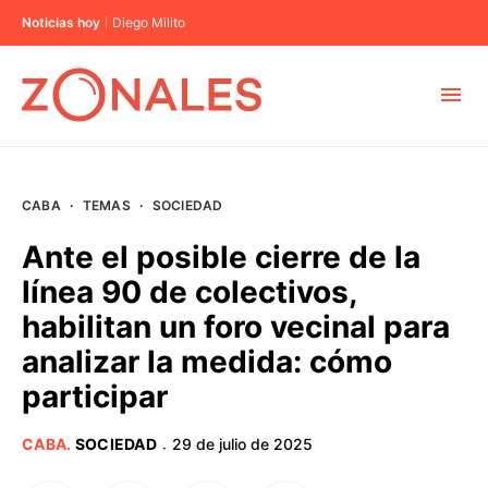
Noticias hoy
Diego Milito
MUNICIPIOS
CABA
·
TEMAS
·
SOCIEDAD
CABA
Ante el posible cierre de la
línea 90 de colectivos,
BUENOS AIRES
habilitan un foro vecinal para
analizar la medida: cómo
PROVINCIAS
participar
ELECCIONES 2023
CABA
.
SOCIEDAD
29 de julio de 2025
·