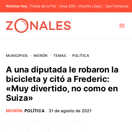
Noticias hoy
Fiesta de la Flor
línea 306
Vicente López
San Fernando
MUNICIPIOS
MUNICIPIOS
·
MORÓN
·
TEMAS
·
POLÍTICA
CABA
A una diputada le robaron la
bicicleta y citó a Frederic:
BUENOS AIRES
«Muy divertido, no como en
Suiza»
PROVINCIAS
MORÓN
.
POLÍTICA
31 de agosto de 2021
·
ELECCIONES 2023